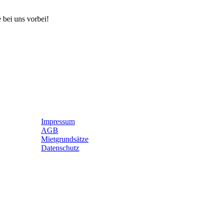
e bei uns vorbei!
Kabelbaum, Kabelsatz, Bremstrommel, Achse,
aufdämpfer, Auflaufbremse, Wuchten,
Impressum
AGB
Mietgrundsätze
Datenschutz