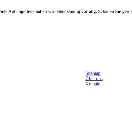
. Viele Anhängerteile haben wir daher ständig vorrätig. Schauen Sie gern
KÜS, Prüfgesellschaft, Kupplung, Bremse, Lichtscheibe, Faltenbalg, 
en, Reifenwechsel Stoßdämpfer, Radstoßdämpfer, Kupplungskopf, Aufl
Sitemap
Über uns
Kontakt