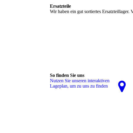
Ersatzteile
Wir haben ein gut sortiertes Ersatzteillager
Reparieren, Reparatur, Anhängerreparatur, 
Bremsbelag, Bremsbeläge, Rücklicht, Reif
Elektrik, Elektrikproblem, Anhängerelektrik
So finden Sie uns
Nutzen Sie unseren interaktiven
La­ge­plan, um zu uns zu finden